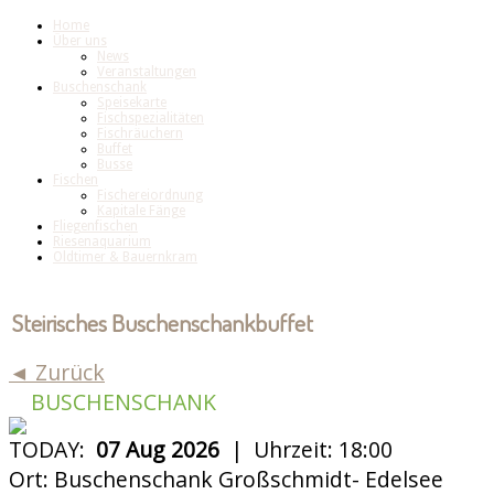
Home
Über uns
News
Veranstaltungen
Buschenschank
Speisekarte
Fischspezialitäten
Fischräuchern
Buffet
Busse
Fischen
Fischereiordnung
Kapitale Fänge
Fliegenfischen
Riesenaquarium
Oldtimer & Bauernkram
Steirisches Buschenschankbuffet
◄ Zurück
BUSCHENSCHANK
TODAY:
07 Aug 2026
|
Uhrzeit:
18:00
Ort:
Buschenschank Großschmidt- Edelsee