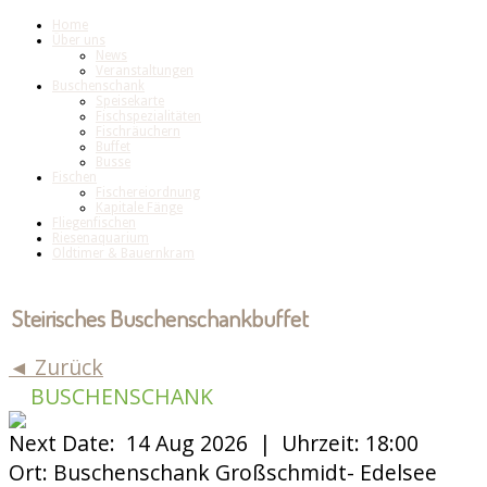
Home
Über uns
News
Veranstaltungen
Buschenschank
Speisekarte
Fischspezialitäten
Fischräuchern
Buffet
Busse
Fischen
Fischereiordnung
Kapitale Fänge
Fliegenfischen
Riesenaquarium
Oldtimer & Bauernkram
Steirisches Buschenschankbuffet
◄ Zurück
BUSCHENSCHANK
Next Date:
14 Aug 2026 |
Uhrzeit:
18:00
Ort:
Buschenschank Großschmidt- Edelsee