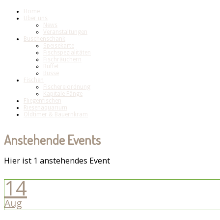
Home
Über uns
News
Veranstaltungen
Buschenschank
Speisekarte
Fischspezialitäten
Fischräuchern
Buffet
Busse
Fischen
Fischereiordnung
Kapitale Fänge
Fliegenfischen
Riesenaquarium
Oldtimer & Bauernkram
Anstehende Events
Hier ist 1 anstehendes Event
14
Aug