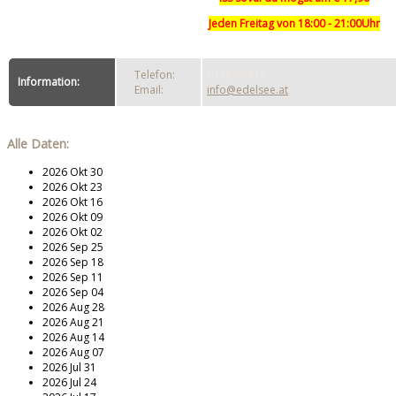
Jeden Freitag von 18:00 - 21:00Uhr
Telefon:
03183/8312
Information:
Email:
info@edelsee.at
Alle Daten:
2026 Okt 30
2026 Okt 23
2026 Okt 16
2026 Okt 09
2026 Okt 02
2026 Sep 25
2026 Sep 18
2026 Sep 11
2026 Sep 04
2026 Aug 28
2026 Aug 21
2026 Aug 14
2026 Aug 07
2026 Jul 31
2026 Jul 24