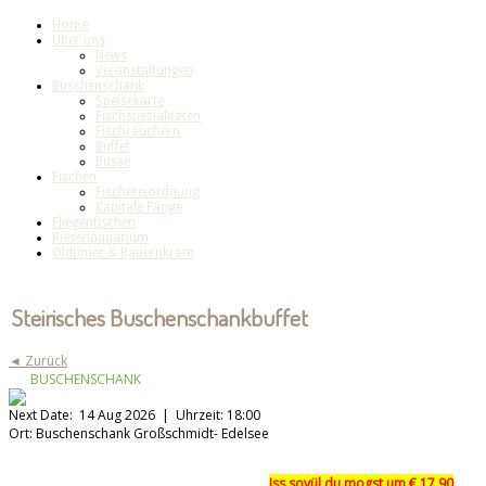
Home
Über uns
News
Veranstaltungen
Buschenschank
Speisekarte
Fischspezialitäten
Fischräuchern
Buffet
Busse
Fischen
Fischereiordnung
Kapitale Fänge
Fliegenfischen
Riesenaquarium
Oldtimer & Bauernkram
Steirisches Buschenschankbuffet
◄ Zurück
BUSCHENSCHANK
Next Date:
14 Aug 2026 |
Uhrzeit:
18:00
Ort:
Buschenschank Großschmidt- Edelsee
Iss sovül du mogst um
€ 17,90