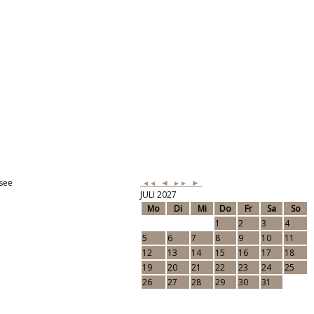
see
◄
►
◄◄
►►
JULI 2027
Mo
Di
Mi
Do
Fr
Sa
So
1
2
3
4
5
6
7
8
9
10
11
12
13
14
15
16
17
18
19
20
21
22
23
24
25
26
27
28
29
30
31