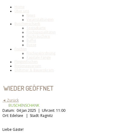
Home
Über uns
News
Veranstaltungen
Buschenschank
Speisekarte
Fischspezialitäten
Fischräuchern
Buffet
Busse
Fischen
Fischereiordnung
Kapitale Fänge
Fliegenfischen
Riesenaquarium
Oldtimer & Bauernkram
WIEDER GEÖFFNET
◄ Zurück
BUSCHENSCHANK
Datum:
04 Jan 2025 |
Uhrzeit:
11:00
Ort:
Edelsee |
Stadt:
Ragnitz
Liebe Gäste!