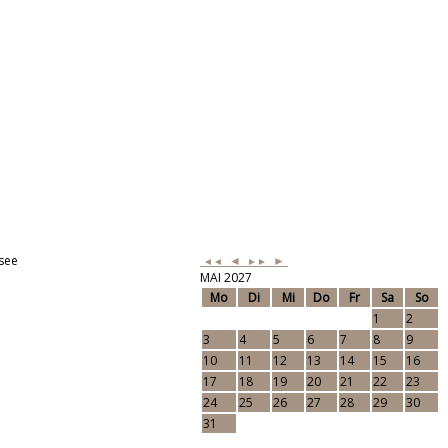
see
◄
►
◄◄
►►
MAI 2027
Mo
Di
Mi
Do
Fr
Sa
So
1
2
3
4
5
6
7
8
9
10
11
12
13
14
15
16
17
18
19
20
21
22
23
24
25
26
27
28
29
30
31