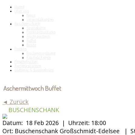
Home
Über uns
News
Veranstaltungen
Buschenschank
Speisekarte
Fischspezialitäten
Fischräuchern
Buffet
Busse
Fischen
Fischereiordnung
Kapitale Fänge
Fliegenfischen
Riesenaquarium
Oldtimer & Bauernkram
Aschermittwoch Buffet
◄ Zurück
BUSCHENSCHANK
Datum:
18 Feb 2026 |
Uhrzeit:
18:00
Ort:
Buschenschank Großschmidt-Edelsee |
S