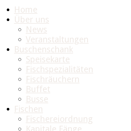
Home
Über uns
News
Veranstaltungen
Buschenschank
Speisekarte
Fischspezialitäten
Fischräuchern
Buffet
Busse
Fischen
Fischereiordnung
Kapitale Fänge