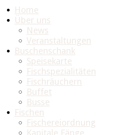
Home
Über uns
News
Veranstaltungen
Buschenschank
Speisekarte
Fischspezialitäten
Fischräuchern
Buffet
Busse
Fischen
Fischereiordnung
Kapitale Fänge