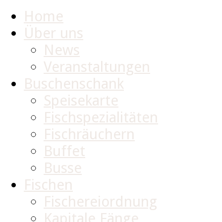
Home
Über uns
News
Veranstaltungen
Buschenschank
Speisekarte
Fischspezialitäten
Fischräuchern
Buffet
Busse
Fischen
Fischereiordnung
Kapitale Fänge