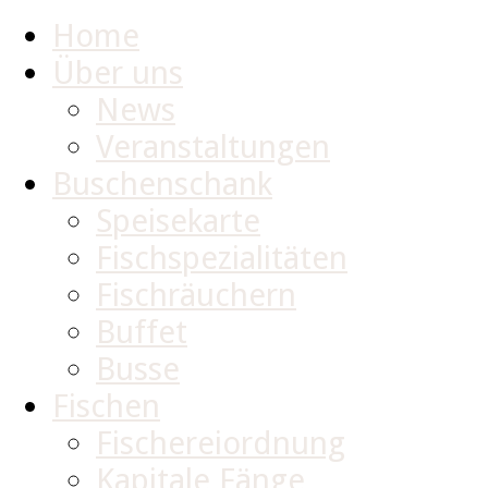
Home
Über uns
News
Veranstaltungen
Buschenschank
Speisekarte
Fischspezialitäten
Fischräuchern
Buffet
Busse
Fischen
Fischereiordnung
Kapitale Fänge