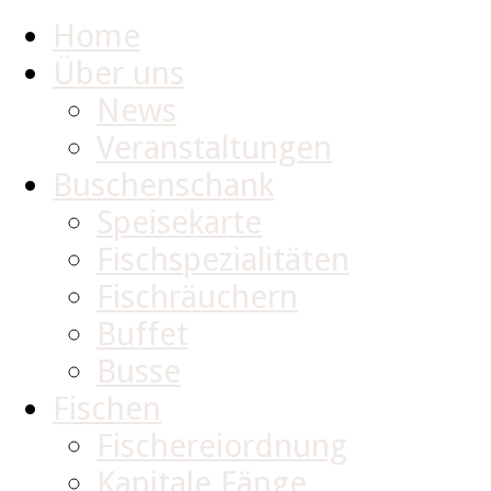
Home
Über uns
News
Veranstaltungen
Buschenschank
Speisekarte
Fischspezialitäten
Fischräuchern
Buffet
Busse
Fischen
Fischereiordnung
Kapitale Fänge