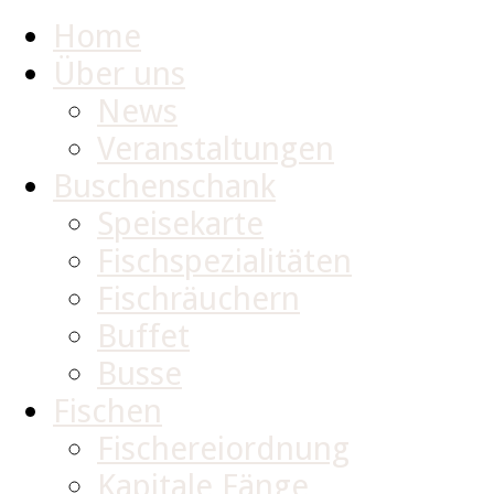
Home
Über uns
News
Veranstaltungen
Buschenschank
Speisekarte
Fischspezialitäten
Fischräuchern
Buffet
Busse
Fischen
Fischereiordnung
Kapitale Fänge