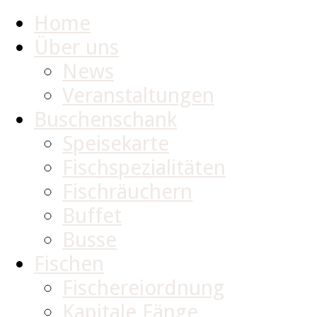
Home
Über uns
News
Veranstaltungen
Buschenschank
Speisekarte
Fischspezialitäten
Fischräuchern
Buffet
Busse
Fischen
Fischereiordnung
Kapitale Fänge